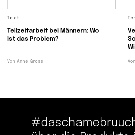
Text
Te
Teilzeitarbeit bei Männern: Wo
Ve
ist das Problem?
Sc
Wi
Von Anne Gross
Vo
#daschamebruuche