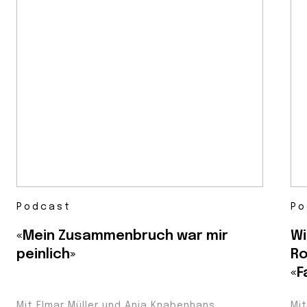
Podcast
Po
«Mein Zusammenbruch war mir
Wi
peinlich»
Ro
«F
Mit Elmar Müller und Anja Knabenhans
Mi