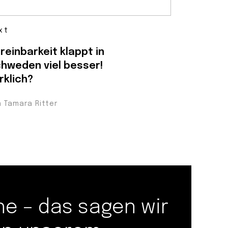
xt
reinbarkeit klappt in
hweden viel besser!
rklich?
n Tamara Ritter
 – das sagen wir