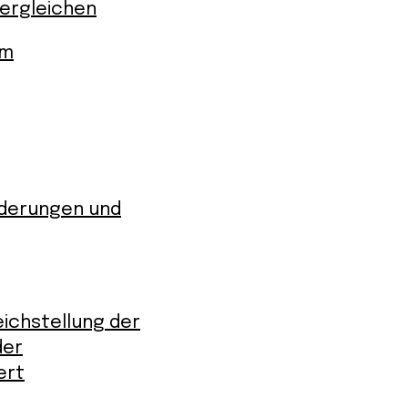
vergleichen
um
rderungen und
eichstellung der
der
ert