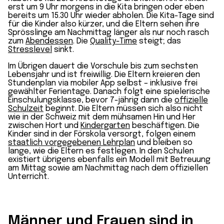
erst um 9 Uhr morgens in die Kita bringen oder eben
bereits um 15.30 Uhr wieder abholen. Die Kita-Tage sind
für die Kinder also kürzer, und die Eltern sehen ihre
Sprösslinge am Nachmittag länger als nur noch rasch
zum
Abendessen
. Die
Quality-Time
steigt; das
Stresslevel
sinkt.
Im Übrigen dauert die Vorschule bis zum sechsten
Lebensjahr und ist freiwillig. Die Eltern kreieren den
Stundenplan via mobiler App selbst – inklusive frei
gewählter Ferientage. Danach folgt eine spielerische
Einschulungsklasse, bevor 7-jährig dann die
offizielle
Schulzeit
beginnt. Die Eltern müssen sich also nicht
wie in der Schweiz mit dem mühsamen Hin und Her
zwischen Hort und
Kindergarten
beschäftigen. Die
Kinder sind in der Förskola versorgt, folgen einem
staatlich vorgegebenen Lehrplan
und bleiben so
lange, wie die Eltern es festlegen. In den Schulen
existiert übrigens ebenfalls ein Modell mit Betreuung
am Mittag sowie am Nachmittag nach dem offiziellen
Unterricht.
Männer und Frauen sind in