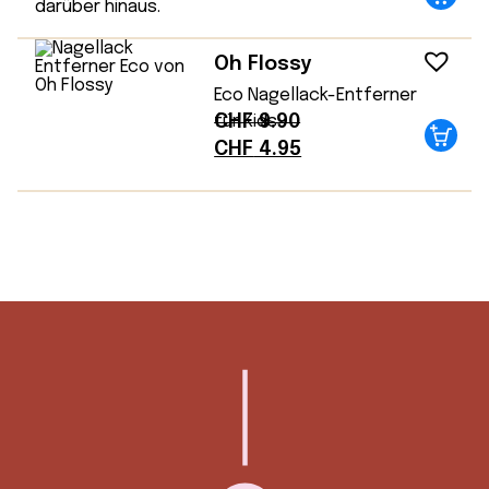
Oh Flossy
Eco Nagellack-Entferner
CHF
9.90
für Kids
Ursprünglicher
Aktueller
CHF
4.95
Preis
Preis
war:
ist:
CHF 9.90
CHF 4.95.