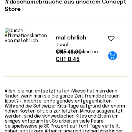
#daschamebruuche aus unserem Concept
Store
mal ehrlich
Dusch-
CHF
16.90
Affirmationskarten
Ursprünglicher
Aktueller
CHF
8.45
Preis
Preis
war:
ist:
CHF 16.90
CHF 8.45.
Allen, die nun entsetzt rufen «Wieso hat man denn
Kinder, wenn man sie die ganze Zeit fremdbetreuen
lässt?!», möchte ich Folgendes entgegenhalten:
Während die Schweizer
Kita-Tage
aufgrund der enorm
hohen Kosten oft bis zur letzten Minute ausgenutzt
werden, sind die schwedischen Kitas und Eltern um
einiges entspannter. So
arbeiten viele Paare
beispielsweise je 80 Prozent
auf fünf Tage verteilt,
haben so kürzere Arbeitstage und können ihre Kinder