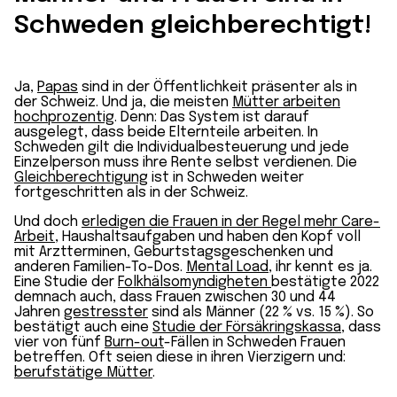
Schweden gleichberechtigt!
Ja,
Papas
sind in der Öffentlichkeit präsenter als in
der Schweiz. Und ja, die meisten
Mütter arbeiten
hochprozentig
. Denn: Das System ist darauf
ausgelegt, dass beide Elternteile arbeiten. In
Schweden gilt die Individualbesteuerung und jede
Einzelperson muss ihre Rente selbst verdienen. Die
Gleichberechtigung
ist in Schweden weiter
fortgeschritten als in der Schweiz.
Und doch
erledigen die Frauen in der Regel mehr Care-
Arbeit
, Haushaltsaufgaben und haben den Kopf voll
mit Arztterminen, Geburtstagsgeschenken und
anderen Familien-To-Dos.
Mental Load
, ihr kennt es ja.
Eine Studie der
Folkhälsomyndigheten
bestätigte 2022
demnach auch, dass Frauen zwischen 30 und 44
Jahren
gestresster
sind als Männer (22 % vs. 15 %). So
bestätigt auch eine
Studie der Försäkringskassa
, dass
vier von fünf
Burn-out
-Fällen in Schweden Frauen
betreffen. Oft seien diese in ihren Vierzigern und:
berufstätige Mütter
.