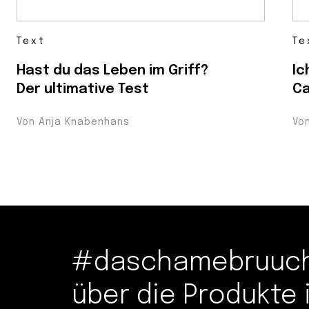
Text
Te
Hast du das Leben im Griff?
Ic
Der ultimative Test
Ca
Von Anja Knabenhans
Vo
#daschamebruuche
über die Produkte