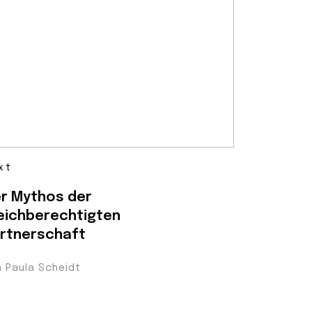
xt
r Mythos der
eichberechtigten
rtnerschaft
n Paula Scheidt