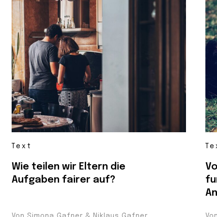
Text
Te
Wie teilen wir Eltern die
Vo
Aufgaben fairer auf?
fu
An
Von Simona Gafner & Niklaus Gafner
Vo