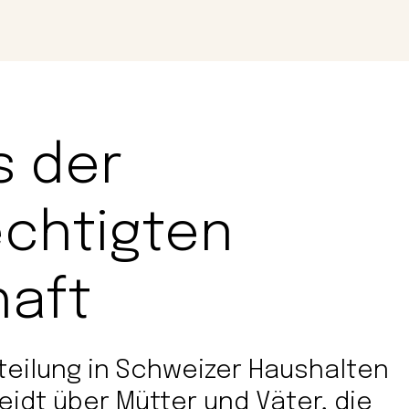
Magazin
Con
s der
echtigten
haft
rteilung in Schweizer Haushalten
eidt über Mütter und Väter, die