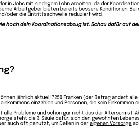
der in Jobs mit niedrigem Lohn arbeiten,
da der Koordinatio
oderne Arbeitgeber bieten bereits bessere Konditionen. Bei
d/oder die Eintrittsschwelle reduziert wird.
e hoch dein Koordinationsabzug ist. Schau dafür auf d
ung?
nnen jährlich aktuell 7258 Franken (der Betrag ändert alle 
inkommens einzahlen und Personen, die kein Einkommen erzi
 nicht alle Probleme und schon gar nicht das der Altersarmut
orge steht die 3. Säule dafür, sich den gewohnten Lebenss
ber auch oft genutzt, um Dellen in der
eigenen Vorsorge
ab