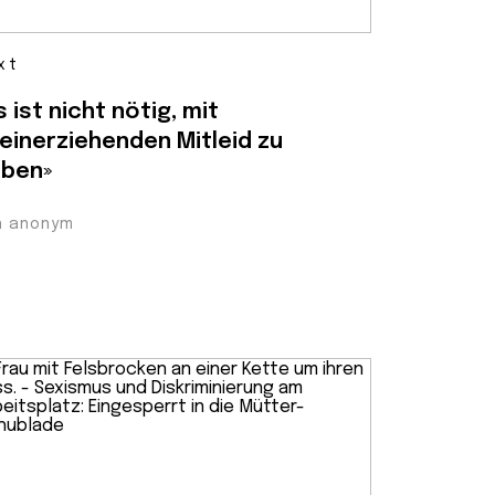
xt
s ist nicht nötig, mit
leinerziehenden Mitleid zu
ben»
n anonym