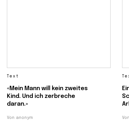
Text
Te
«Mein Mann will kein zweites
Ei
Kind. Und ich zerbreche
Sc
daran.»
Ar
Von anonym
Vo