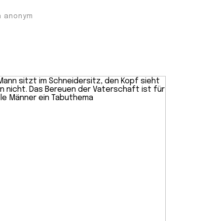
n anonym