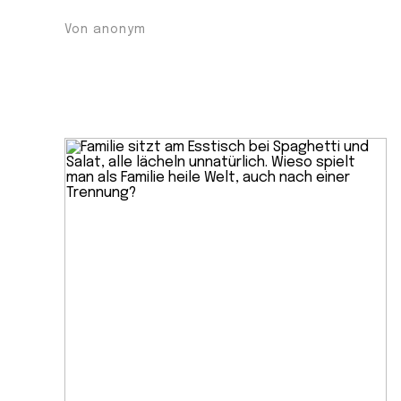
Von anonym