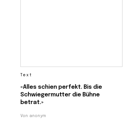
Text
«Alles schien perfekt. Bis die
Schwiegermutter die Bühne
betrat.»
Von anonym