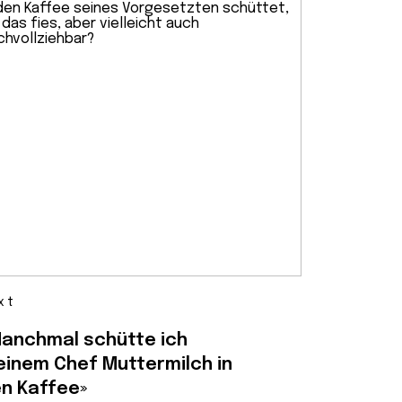
xt
anchmal schütte ich
inem Chef Muttermilch in
n Kaffee»