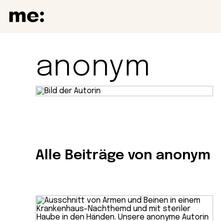
anonym
Alle Beiträge von anonym