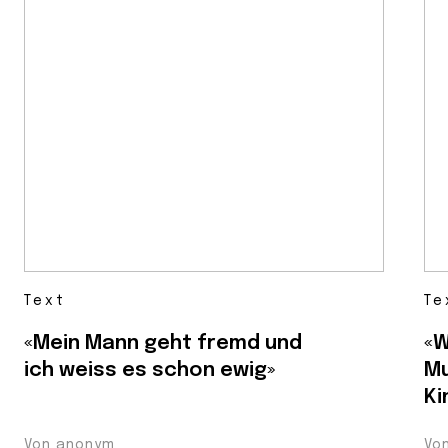
Text
Te
«Mein Mann geht fremd und
«W
ich weiss es schon ewig»
Mu
Ki
Von anonym
Vo