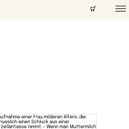
cept Store
Über uns
Community