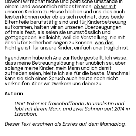
Obwohl wirtschaftliche und politische Umstände in
einem Land wesentlich mitbestimmen,
ob wir mit
unseren Kindern zu Hau
se
bleiben und
uns dies auch
leisten können
oder ob es sich rechnet, dass beide
Elternteile berufstätig sind und für Kinderbetreuung
aufkommen, halten wir an unseren Überzeugungen
oftmals fest, als seien sie unumstösslich und
gottgegeben. Vielleicht, weil die Vorstellung, nie mit
absoluter Sicherheit sagen zu können,
was das
Richtige ist
für unsere Kinder, einfach unerträglich ist.
Irgendwann habe ich Ana zur Rede gestellt. Ich wisse,
dass meine Betreuungslösung hier unüblich sei, aber
solange meine Kinder, mein Mann und ich damit
zufrieden seien, hielte ich sie für die beste. Manchmal
kann sie sich einen Spruch auch heute noch nicht
verkneifen. Aber wir zwinkern uns dabei zu.
Autorin
Ümit Yoker ist freischaffende Journalistin und
lebt mit ihrem Mann und zwei Söhnen seit 2014 in
Lissabon.
Dieser Text erschien als Erstes auf dem
Mamablog
.