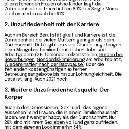
alleinstehenden Frauen ohne Kinder
liegt die
Zufriedenheit bei traumhaften 80%, bei
Single Moms
doch immerhin auch bei 61%.
2. Unzufriedenheit mit der Karriere
Auch im Bereich Berufstätigkeit und Karriere ist die
Zufriedenheit bei vielen Müttern geringer als beim
Durchschnitt. Dafür gibt es viele Gründe: angefangen
beim Mangel an familienfreundlichen Jobs und
Arbeitgebern (z.B. fehlende Teilzeitstellen,
Hürden bei
Bewerbungen
,
Genderdiskriminierung
am Arbeitsplatz,
Wiedereinstieg nach der Babypause
) über die
fehlenden kostengünstigen externen
Betreuungsangebote bis hin zur Lohnungleichheit. Die
Liste ist lang. Auch 2021 noch.
3. Weitere Unzufriedenheitsquelle: Der
Körper
Auch in den Dimensionen “Sex” und “das eigene
Aussehen” sind Frauen, die in einem Familienhaushalt
leben, weit weniger happy als der Durchschnitt. Nur
26% sind mit ihrem
Sexleben
voll und ganz zufrieden,
mit dem
eigenen Look
immerhin 64%.