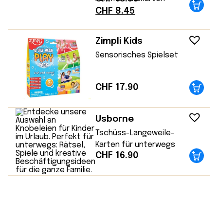
Ursprünglicher
Aktueller
CHF
8.45
Preis
Preis
war:
ist:
Zimpli Kids
CHF 16.90
CHF 8.45.
Sensorisches Spielset
CHF
17.90
Usborne
Tschüss-Langeweile-
Karten für unterwegs
CHF
16.90