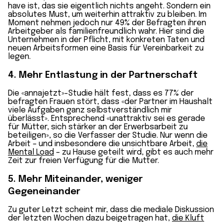
have ist, das sie eigentlich nichts angeht. Sondern ein
absolutes Must, um weiterhin attraktiv zu bleiben. Im
Moment nehmen jedoch nur 49% der Befragten ihren
Arbeitgeber als familienfreundlich wahr. Hier sind die
Unternehmen in der Pflicht, mit konkreten Taten und
neuen Arbeitsformen eine Basis für Vereinbarkeit zu
legen.
4. Mehr Entlastung in der Partnerschaft
Die «annajetzt»-Studie hält fest, dass es 77% der
befragten Frauen stört, dass «der Partner im Haushalt
viele Aufgaben ganz selbstverständlich mir
überlässt». Entsprechend «unattraktiv sei es gerade
für Mütter, sich stärker an der Erwerbsarbeit zu
beteiligen», so die Verfasser der Studie. Nur wenn die
Arbeit – und insbesondere die unsichtbare Arbeit,
die
Mental Load
– zu Hause geteilt wird, gibt es auch mehr
Zeit zur freien Verfügung für die Mutter.
5. Mehr Miteinander, weniger
Gegeneinander
Zu guter Letzt scheint mir, dass die mediale Diskussion
der letzten Wochen dazu beigetragen hat,
die Kluft