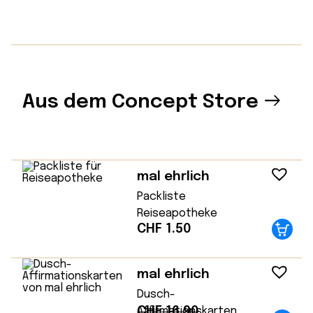
Aus dem Concept Store
mal ehrlich
Packliste
Reiseapotheke
CHF
1.50
mal ehrlich
Dusch-
CHF
16.90
Affirmationskarten