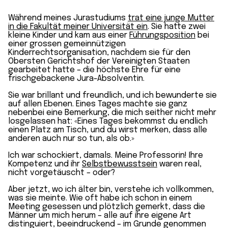
Während meines Jurastudiums
trat eine junge Mutter
in die Fakultät meiner Universität ein
. Sie hatte zwei
kleine Kinder und kam aus einer
Führungsposition
bei
einer grossen gemeinnützigen
Kinderrechtsorganisation, nachdem sie für den
Obersten Gerichtshof der Vereinigten Staaten
gearbeitet hatte – die höchste Ehre für eine
frischgebackene Jura-Absolventin.
Sie war brillant und freundlich, und ich bewunderte sie
auf allen Ebenen. Eines Tages machte sie ganz
nebenbei eine Bemerkung, die mich seither nicht mehr
losgelassen hat: «Eines Tages bekommst du endlich
einen Platz am Tisch, und du wirst merken, dass alle
anderen auch nur so tun, als ob.»
Ich war schockiert, damals. Meine Professorin! Ihre
Kompetenz und ihr
Selbstbewusstsein
waren real,
nicht vorgetäuscht – oder?
Aber jetzt, wo ich älter bin, verstehe ich vollkommen,
was sie meinte. Wie oft habe ich schon in einem
Meeting gesessen und plötzlich gemerkt, dass die
Männer um mich herum – alle auf ihre eigene Art
distinguiert, beeindruckend – im Grunde genommen