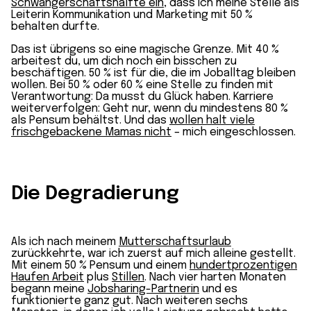
Schwangerschaftshälfte ein
, dass ich meine Stelle als
Leiterin Kommunikation und Marketing mit 50 %
behalten durfte.
Das ist übrigens so eine magische Grenze. Mit 40 %
arbeitest du, um dich noch ein bisschen zu
beschäftigen. 50 % ist für die, die im Joballtag bleiben
wollen. Bei 50 % oder 60 % eine Stelle zu finden mit
Verantwortung: Da musst du Glück haben. Karriere
weiterverfolgen: Geht nur, wenn du mindestens 80 %
als Pensum behältst. Und das
wollen halt viele
frischgebackene Mamas nicht
– mich eingeschlossen.
Die Degradierung
Als ich nach meinem
Mutterschaftsurlaub
zurückkehrte, war ich zuerst auf mich alleine gestellt.
Mit einem 50 % Pensum und einem
hundertprozentigen
Haufen Arbeit
plus
Stillen
. Nach vier harten Monaten
begann meine
Jobsharing-Partnerin
und es
funktionierte ganz gut. Nach weiteren sechs