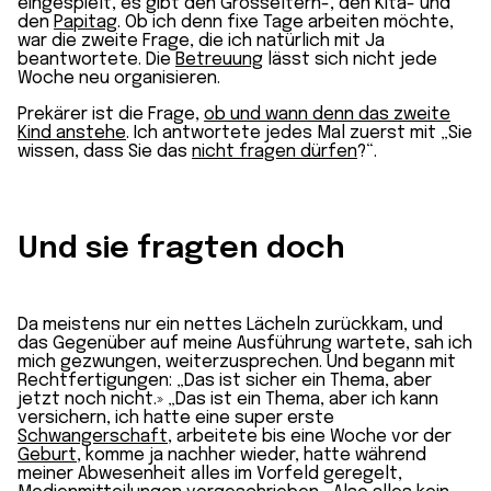
eingespielt, es gibt den Grosseltern-, den Kita- und
den
Papitag
. Ob ich denn fixe Tage arbeiten möchte,
war die zweite Frage, die ich natürlich mit Ja
beantwortete. Die
Betreuung
lässt sich nicht jede
Woche neu organisieren.
Prekärer ist die Frage,
ob und wann denn das zweite
Kind anstehe
. Ich antwortete jedes Mal zuerst mit „Sie
wissen, dass Sie das
nicht fragen dürfen
?“.
Und sie fragten doch
Da meistens nur ein nettes Lächeln zurückkam, und
das Gegenüber auf meine Ausführung wartete, sah ich
mich gezwungen, weiterzusprechen. Und begann mit
Rechtfertigungen: „Das ist sicher ein Thema, aber
jetzt noch nicht.» „Das ist ein Thema, aber ich kann
versichern, ich hatte eine super erste
Schwangerschaft
, arbeitete bis eine Woche vor der
Geburt
, komme ja nachher wieder, hatte während
meiner Abwesenheit alles im Vorfeld geregelt,