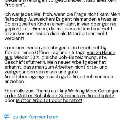
Medienmitteilungen vorgeschrieben… Also alles kein
Problem“.
Ich war jedes Mal froh, wenn die Frage nicht kam. Mein
Ratschlag: Ausweichen! Es geht niemanden etwas an.
Ob ein
zweites Kind
in einem Jahr, in vier oder
gar nie
geplant
ist – Firmen, die mit diesem Umstand nicht
leben können, haben dich als Mitarbeiterin nicht
verdient!
In meinem neuen Job übrigens, da bin ich richtig
flexibel: einen Office-Tag und 1,5 Tage
von zu Hause
aus
. Wieder 50 %, gleiche Job-Bezeichnung, stv.
Geschäftsführerin.
Mein neuer Arbeitgeber hat
erkannt
, dass man zum Arbeiten nicht orts- und
zeitgebunden sein muss und gute
Arbeitsbedingungen auch gute ArbeitnehmerInnen
anziehen.
Ebenfalls zum Thema auf Any Working Mom:
Gefangen
in der Mütter-Schublade: Sexismus am Arbeitsplatz
oder
Mütter: Arbeitet oder heiratet!
zu den Kommentaren