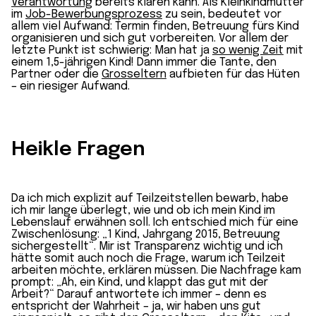
Verantwortung
bereits klären kann. Als Kleinkindmutter
im
Job-Bewerbungsprozess
zu sein, bedeutet vor
allem viel Aufwand: Termin finden, Betreuung fürs Kind
organisieren und sich gut vorbereiten. Vor allem der
letzte Punkt ist schwierig: Man hat ja
so wenig Zeit
mit
einem 1,5-jährigen Kind! Dann immer die Tante, den
Partner oder die
Grosseltern
aufbieten für das Hüten
– ein riesiger Aufwand.
Heikle Fragen
Da ich mich explizit auf Teilzeitstellen bewarb, habe
ich mir lange überlegt, wie und ob ich mein Kind im
Lebenslauf erwähnen soll. Ich entschied mich für eine
Zwischenlösung: „1 Kind, Jahrgang 2015, Betreuung
sichergestellt“. Mir ist Transparenz wichtig und ich
hätte somit auch noch die Frage, warum ich Teilzeit
arbeiten möchte, erklären müssen. Die Nachfrage kam
prompt: „Ah, ein Kind, und klappt das gut mit der
Arbeit?“ Darauf antwortete ich immer – denn es
entspricht der Wahrheit – ja, wir haben uns gut