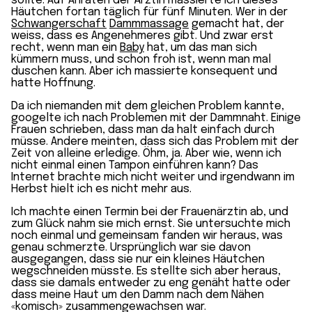
sollte. Auf Anraten der Ärztin massierte ich dieses
Häutchen fortan täglich für fünf Minuten. Wer in der
Schwangerschaft
Dammmassage
gemacht hat, der
weiss, dass es Angenehmeres gibt. Und zwar erst
recht, wenn man ein
Baby
hat, um das man sich
kümmern muss, und schon froh ist, wenn man mal
duschen kann. Aber ich massierte konsequent und
hatte Hoffnung.
Da ich niemanden mit dem gleichen Problem kannte,
googelte ich nach Problemen mit der Dammnaht. Einige
Frauen schrieben, dass man da halt einfach durch
müsse. Andere meinten, dass sich das Problem mit der
Zeit von alleine erledige. Öhm, ja. Aber wie, wenn ich
nicht einmal einen Tampon einführen kann? Das
Internet brachte mich nicht weiter und irgendwann im
Herbst hielt ich es nicht mehr aus.
Ich machte einen Termin bei der Frauenärztin ab, und
zum Glück nahm sie mich ernst. Sie untersuchte mich
noch einmal und gemeinsam fanden wir heraus, was
genau schmerzte. Ursprünglich war sie davon
ausgegangen, dass sie nur ein kleines Häutchen
wegschneiden müsste. Es stellte sich aber heraus,
dass sie damals entweder zu eng genäht hatte oder
dass meine Haut um den Damm nach dem Nähen
«komisch» zusammengewachsen war.