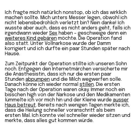
Ich fragte mich natürlich nonstop, ob ich das wirklich
machen sollte. Mich unters Messer legen, obwohl ich
nicht lebensbedrohlich verletzt bin? Nein danke! Ich
wusste aber auch, dass es nicht anders geht, falls ich
irgendwann wieder
Sex
haben – geschweige denn ein
weiteres Kind gebären
möchte. Die Operation fand
also statt. Unter Vollnarkose wurde der Damm
korrigiert und ich durfte ein paar Stunden später nach
Hause.
Zum Zeitpunkt der Operation stillte ich unseren Sohn
noch. Entgegen den Internetmärchen versicherte mir
die Anästhesistin, dass ich nur die ersten paar
Stunden
abpumpen
und die Milch wegwerfen solle.
Danach könne ich wieder normal
stillen
. Die ersten
Tage nach der Operation waren okay. Immer noch ein
bisschen high von der Narkose und den Medikamenten
lümmelte ich vor mich hin und der Kleine wurde
ausser
Haus betreut
. Bereits nach wenigen Tagen merkte ich,
dass die Heilung schneller voranschritt als beim
ersten Mal. Ich konnte viel schneller wieder sitzen und
merkte, dass alles gut kommen würde.