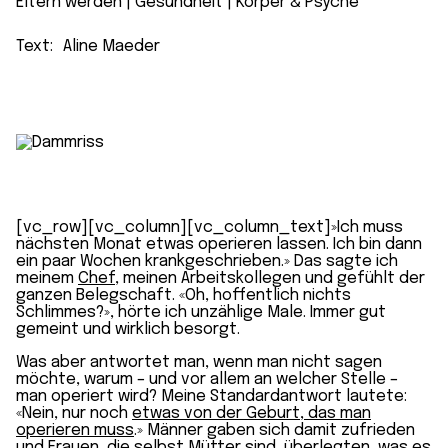
Eltern werden
 | 
Gesundheit
 | 
Körper & Psyche
Text:
Aline Maeder
[vc_row][vc_column][vc_column_text]»Ich muss
nächsten Monat etwas operieren lassen. Ich bin dann
ein paar Wochen krankgeschrieben.» Das sagte ich
meinem
Chef
, meinen Arbeitskollegen und gefühlt der
ganzen Belegschaft. «Oh, hoffentlich nichts
Schlimmes?», hörte ich unzählige Male. Immer gut
gemeint und wirklich besorgt.
Was aber antwortet man, wenn man nicht sagen
möchte, warum – und vor allem an welcher Stelle –
man operiert wird? Meine Standardantwort lautete:
«Nein, nur noch
etwas von der Geburt, das man
operieren muss
.» Männer gaben sich damit zufrieden
und Frauen, die selbst Mütter sind, überlegten, was es