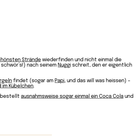
chönsten Strände
wiederfinden und nicht einmal die
h schwör’s!) nach seinem
Nuggi
schreit, den er eigentlich
rgeln
findet (sogar am
Papi
, und das will was heissen) –
 im Kübelchen
.
 bestellt
ausnahmsweise sogar einmal ein Coca Cola
und