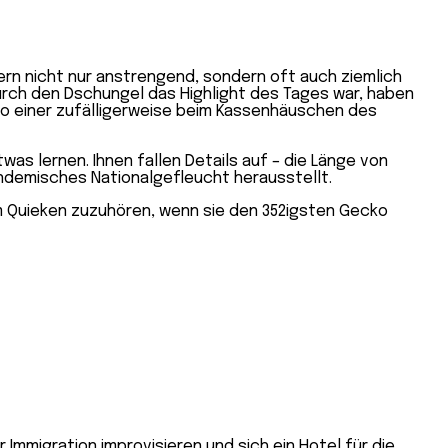
ern nicht nur anstrengend, sondern oft auch ziemlich
rch den Dschungel das Highlight des Tages war, haben
so einer zufälligerweise beim Kassenhäuschen des
as lernen. Ihnen fallen Details auf – die Länge von
 endemisches Nationalgefleucht herausstellt.
eim Quieken zuzuhören, wenn sie den 352igsten Gecko
r Immigration improvisieren und sich ein Hotel für die