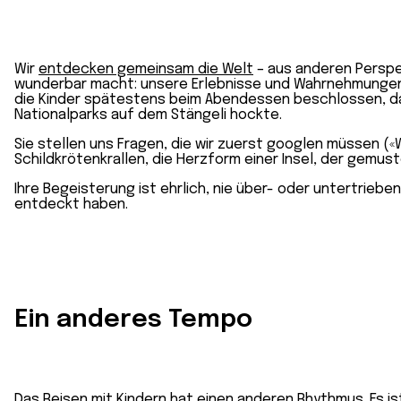
Wir
entdecken gemeinsam die Welt
– aus anderen Perspek
wunderbar macht: unsere Erlebnisse und Wahrnehmungen 
die Kinder spätestens beim Abendessen beschlossen, das
Nationalparks auf dem Stängeli hockte.
Sie stellen uns Fragen, die wir zuerst googlen müssen («
Schildkrötenkrallen, die Herzform einer Insel, der gemus
Ihre Begeisterung ist ehrlich, nie über- oder untertrie
entdeckt haben.
Ein anderes Tempo
Das
Reisen mit Kindern
hat einen anderen Rhythmus. Es is