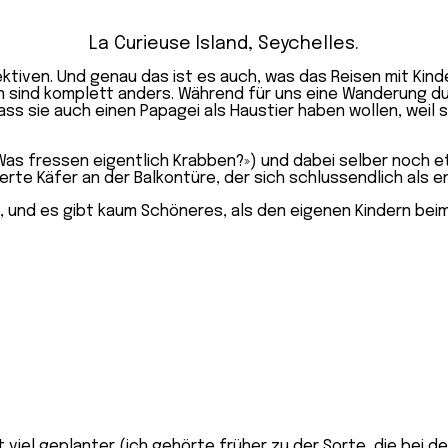
La Curieuse Island, Seychelles.
tiven. Und genau das ist es auch, was das Reisen mit Kind
sind komplett anders. Während für uns eine Wanderung du
s sie auch einen Papagei als Haustier haben wollen, weil 
Was fressen eigentlich Krabben?») und dabei selber noch etw
terte Käfer an der Balkontüre, der sich schlussendlich als
ben, und es gibt kaum Schöneres, als den eigenen Kindern b
t
viel geplanter
(ich gehörte früher zu der Sorte, die bei de