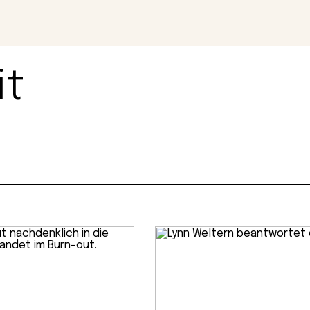
Magazin
Con
it