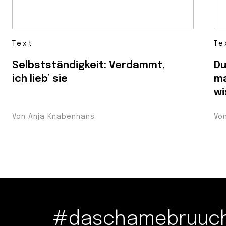
Text
Te
Selbstständigkeit: Verdammt,
Du
ich lieb’ sie
ma
wi
Von Anja Knabenhans
Vo
#daschamebruuche