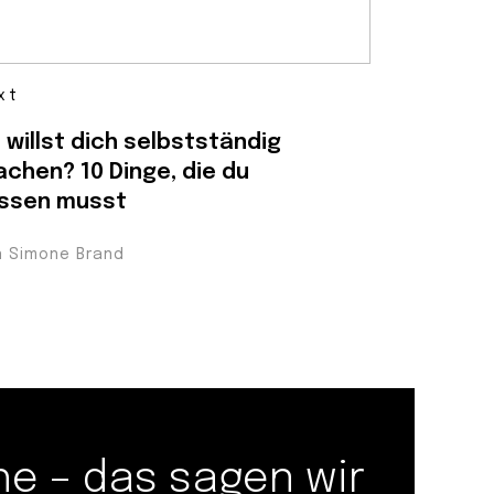
xt
 willst dich selbstständig
chen? 10 Dinge, die du
ssen musst
n Simone Brand
 – das sagen wir