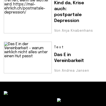
Kind da, Krise
auch:
postpartale
Depression
Von Anja Knabenhans
Text
Das E in
Vereinbarkeit
Von Andrea Jansen