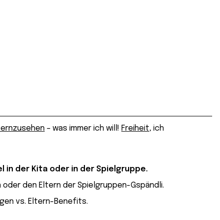
fernzusehen
– was immer ich will!
Freiheit
, ich
el in der
Kita
oder in der Spiel­grup­pe.
n oder den Eltern der Spielgruppen-Gspändli.