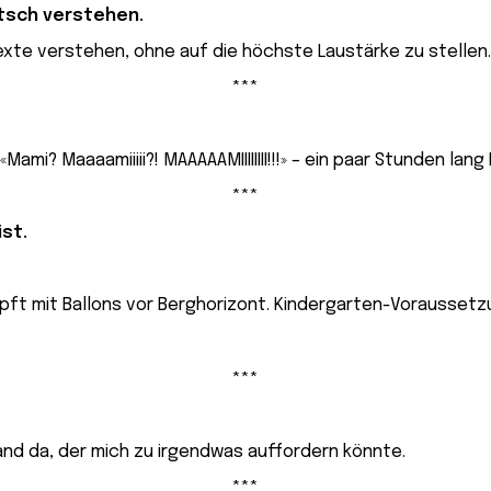
utsch verstehen.
te verstehen, ohne auf die höchste Laustärke zu stellen.
***
Mami? Maaaamiiiii?! MAAAAAMIIIIIIII!!!» – ein paar Stunden lang
***
ist.
***
nd da, der mich zu irgendwas auffordern könnte.
***