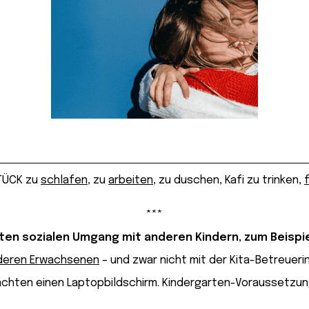
STÜCK zu
schlafen
, zu
arbeiten
, zu duschen, Kafi zu trinken,
***
en so­zia­len Um­gang mit an­de­ren Kin­dern, zum Beispi
nderen Erwachsenen
– und zwar nicht mit der Kita-Betreueri