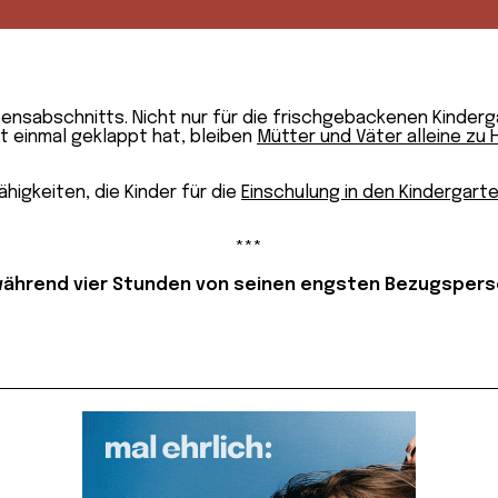
ensabschnitts. Nicht nur für die frischgebackenen Kindergä
t einmal geklappt hat, bleiben
Mütter und Väter alleine zu
higkeiten, die Kinder für die
Einschulung in den Kindergart
***
 während vier Stun­den
von sei­nen engs­ten Be­zugs­per­