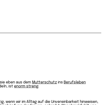
b sie eben aus dem
Mutterschutz
ins
Berufsleben
eln, ist
enorm streng
.
tig, wenn wir im Alltag auf die Unvereinbarkeit hinweisen,