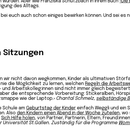
 würden. Aber wie Franziska Schutzbach in ihrem Buch
«Die
igung des Alltags.
ei euch auch schon einiges bewirken können. Und sei es nur, 
 Sitzungen
wir nicht davon wegkommen, Kinder als ultimativen Störfakt
e nie die Möglichkeit zu lernen, welchen
Regeln die Arbeitsw
und Arbeitskolleg:innen sind nicht immer gleich begeistert,
 aber die entsprechende Vorbereitung: Stickeralben, Hörsp
tsmappe wie der Laptop.»
Chantal Schmelz,
selbständige B
ie Schule am
Geburtstag der Kinder
einfach Weggli und ein 
en. Also
den Kindern einen Abend in der Woche zuteilen
, wo
:
Sich Hilfe holen
, von Partner, Partnerin, Eltern, Freund:inn
 Universität St.Gallen. Zuständig für die Programme
Wome