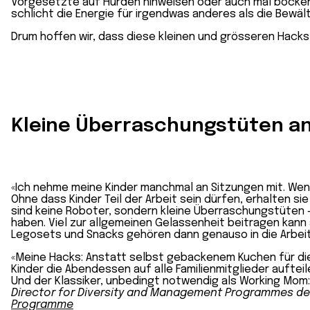
Vorgesetzte auf Hürden hinweisen oder auch mal bocken
schlicht die Energie für irgendwas anderes als die Bewält
Drum hoffen wir, dass diese kleinen und grösseren Hacks b
Kleine Überraschungstüten an
«Ich nehme meine Kinder manchmal an Sitzungen mit. Wenn 
Ohne dass Kinder Teil der Arbeit sein dürfen, erhalten si
sind keine Roboter, sondern kleine Überraschungstüten – 
haben. Viel zur allgemeinen Gelassenheit beitragen kann
Legosets und Snacks gehören dann genauso in die Arbei
«Meine Hacks: Anstatt selbst gebackenem Kuchen für d
Kinder die Abendessen auf alle Familienmitglieder aufteil
Und der Klassiker, unbedingt notwendig als Working Mom
Director for Diversity and Management Programmes der
Programme