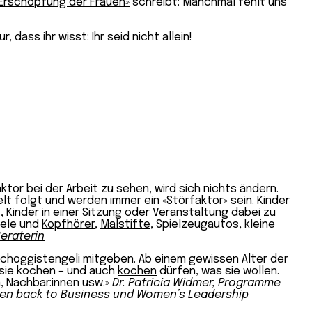
 Erschöpfung der Frauen»
schreibt: Manchmal fehlt uns
dass ihr wisst: Ihr seid nicht allein!
or bei der Arbeit zu sehen, wird sich nichts ändern.
elt
folgt und werden immer ein «Störfaktor» sein. Kinder
 Kinder in einer Sitzung oder Veranstaltung dabei zu
iele und
Kopfhörer
,
Malstifte
, Spielzeugautos, kleine
eraterin
Schoggistengeli mitgeben. Ab einem gewissen Alter der
 sie kochen – und auch
kochen
dürfen, was sie wollen.
en, Nachbar:innen usw.»
Dr.
Patricia Widmer, Programme
n back to Business
und
Women’s Leadership