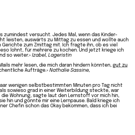
es zumindest versucht. Jedes Mal, wenn das Kinder-
cht leisten, auswärts zu Mittag zu essen und wollte auch
 Gerichte zum Zmittag mit. Ich fragte ihn, ob es viel
eso lohnt, für mehrere zu kochen. Und jetzt kriege ich
nd so weiter.»
Izabel, Lageristin
e Mails mehr lesen, die mich daran hindern könnten,
gut zu
chentliche Aufträge.»
Nathalie Sassine,
e paar wenigen selbstbestimmten Minuten pro Tag nicht
als sowieso grad in einer Weiterbildung steckte, war
die Wohnung, sagte laut den Lernstoff vor mich hin,
ie hin und gönnte mir eine Lernpause. Bald kriege ich
einer Chefin schon das Okay bekommen, dass ich bei