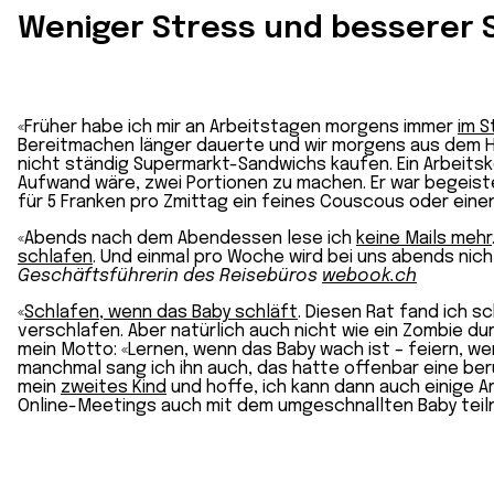
Weniger Stress und besserer 
«Früher habe ich mir an Arbeitstagen morgens immer
im S
Bereitmachen länger dauerte und wir morgens aus dem Haus
nicht ständig Supermarkt-Sandwichs kaufen. Ein Arbeits
Aufwand wäre, zwei Portionen zu machen. Er war begeiste
für 5 Franken pro Zmittag ein feines Couscous oder eine
«Abends nach dem Abendessen lese ich
keine Mails mehr
schlafen
. Und einmal pro Woche wird bei uns abends nic
Geschäftsführerin des Reisebüros
webook.ch
«
Schlafen, wenn das Baby schläft
. Diesen Rat fand ich 
verschlafen. Aber natürlich auch nicht wie ein Zombie du
mein Motto: «Lernen, wenn das Baby wach ist – feiern, wen
manchmal sang ich ihn auch, das hatte offenbar eine beruh
mein
zweites Kind
und hoffe, ich kann dann auch einige A
Online-Meetings auch mit dem umgeschnallten Baby tei