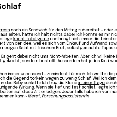
Schlaf
tress
noch ein Sandwich für den Mittag zubereitet – oder 
 eilten, hatte ich halt nichts dabei. Ich konnte es mir ni
kollege
kocht total gerne
und bringt sich immer die feinsten
rt von der Idee, weil es sich vom Einkauf und Aufwand sowi
n riesigen Salat mit frischem Brot, selbstgemachte Tapas u
. Es geht dabei nicht ums Nicht-Arbeiten. Aber ich will kein
ht gekocht, sondern bestellt. Ausserdem hat jedes Kind wö
schon immer unpassend – zumindest für mich. Ich wollte di
rch die Gegend torkeln wegen zu wenig Schlaf. Weil ich dam
n das Baby schläft.» Ich trug die Kleine
in einer Trage
durch 
igende Wirkung. Wenn sie tief und fest schlief, legte ich s
rbeiten auf diese Art erledigen. Jedenfalls habe ich von m
lnehmen kann.»
Meret, Forschungsassistentin