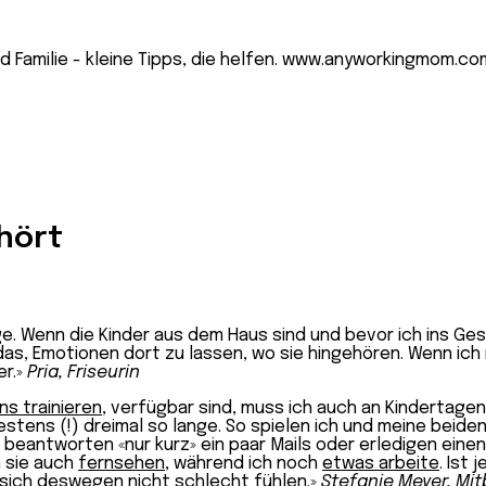
ehört
ge. Wenn die Kinder aus dem Haus sind und bevor ich ins Ge
as, Emotionen dort zu lassen, wo sie hingehören. Wenn ich 
er.»
Pria, Friseurin
ns trainieren
, verfügbar sind, muss ich auch an Kindertage
stens (!) dreimal so lange. So spielen ich und meine beide
beantworten «nur kurz» ein paar Mails oder erledigen einen
n sie auch
fernsehen
, während ich noch
etwas arbeite
. Ist
ie sich deswegen nicht schlecht fühlen.»
Stefanie Meyer, Mit