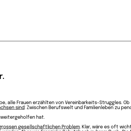
r.
be, alle Frauen erzählten von Vereinbarkeits-Struggles. O
achsen sind
: Zwischen Berufswelt und Familienleben zu pend
 weitergeholfen hat.
grossen gesellschaftlichen Problem
. Klar, wäre es oft wich