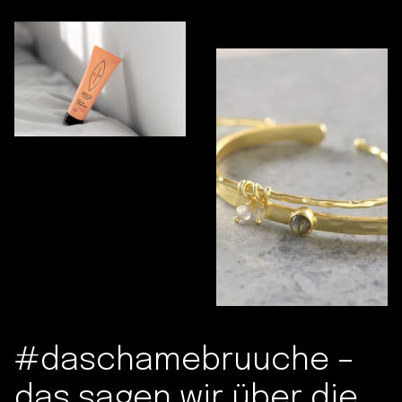
#daschamebruuche –
das sagen wir über die