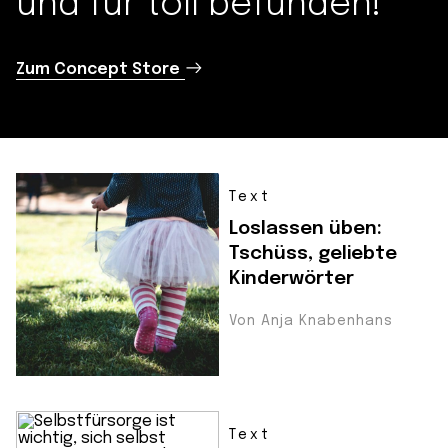
und für toll befunden!
Zum Concept Store
Text
Loslassen üben:
Tschüss, geliebte
Kinderwörter
Von Anja Knabenhans
Text