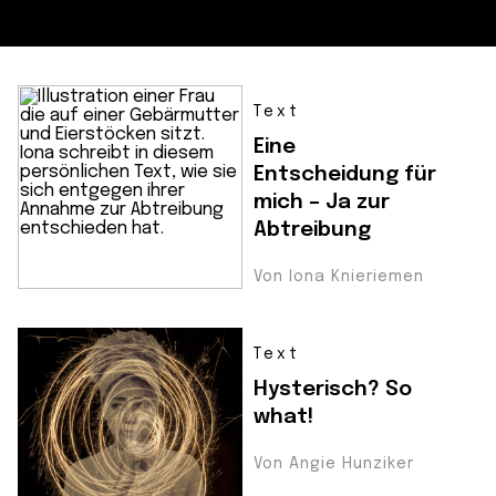
Text
Eine
Entscheidung für
mich – Ja zur
Abtreibung
Von Iona Knieriemen
Text
Hysterisch? So
what!
Von Angie Hunziker